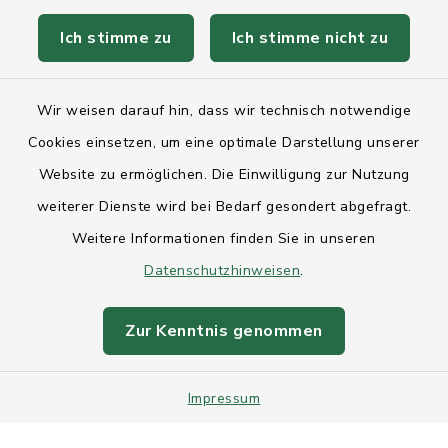
Ich stimme zu
Ich stimme nicht zu
Kontakt
Wir weisen darauf hin, dass wir technisch notwendige
Anfahrt
Cookies einsetzen, um eine optimale Darstellung unserer
Website zu ermöglichen. Die Einwilligung zur Nutzung
Barrierefreiheit
weiterer Dienste wird bei Bedarf gesondert abgefragt.
Weitere Informationen finden Sie in unseren
Datenschutz
Datenschutzhinweisen
.
Impressum
Zur Kenntnis genommen
Sitemap
Impressum
Intranet