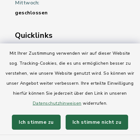
Mittwoch:
geschlossen
Quicklinks
Ihre Behördennummer 115
Mit Ihrer Zustimmung verwenden wir auf dieser Website
sog. Tracking-Cookies, die es uns ermöglichen besser zu
Landesregierung Schleswig-Holstein
verstehen, wie unsere Website genutzt wird. So können wir
Kreis Rendsburg-Eckernförde
unser Angebot weiter verbessern. Ihre erteilte Einwilligung
AktivRegion Mittelholstein
hierfür können Sie jederzeit über den Link in unseren
Datenschutzhinweisen
widerrufen.
Ich stimme zu
Ich stimme nicht zu
Kontakt