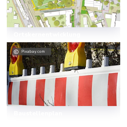
Ortskernentwicklung
Mehr lesen
Pixabay.com
Baustellenplan
Diese Seite wird demnächst