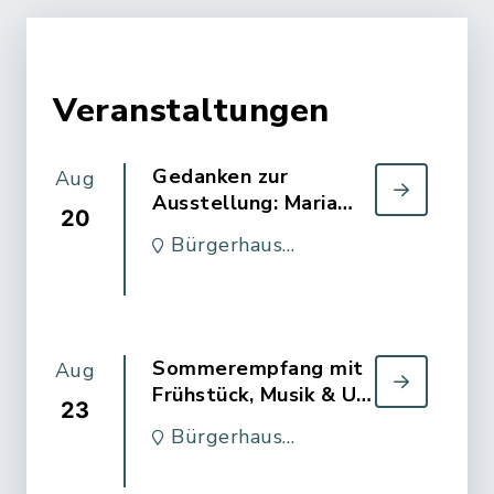
Veranstaltungen
Gedanken zur
Aug
Ausstellung: Maria
20
Lassnig und Edvard
Bürgerhaus
Munch - Malfluss =
Kronshagen
Lebensfluss
Sommerempfang mit
Aug
Frühstück, Musik & Ulf
23
Kämpfer
Bürgerhaus
Kronshagen, Saalteil C