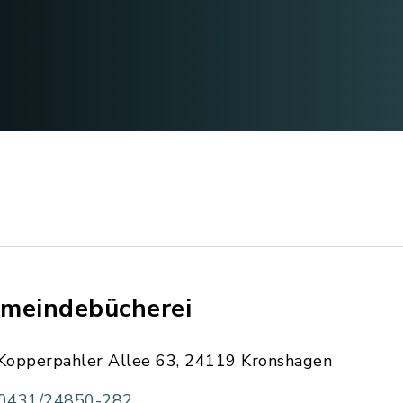
meindebücherei
Kopperpahler Allee 63, 24119 Kronshagen
0431/24850-282