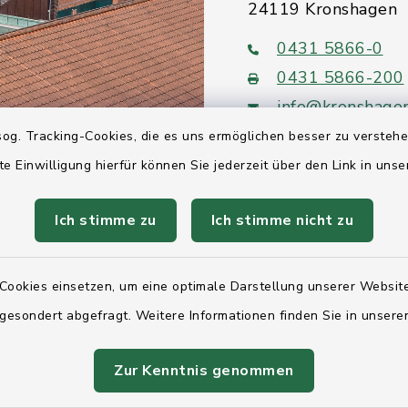
24119 Kronshagen
0431 5866-0
0431 5866-200
info@kronshage
og. Tracking-Cookies, die es uns ermöglichen besser zu versteh
te Einwilligung hierfür können Sie jederzeit über den Link in uns
Ich stimme zu
Ich stimme nicht zu
Quicklinks
Ihre Behördennumm
Cookies einsetzen, um eine optimale Darstellung unserer Website
 gesondert abgefragt. Weitere Informationen finden Sie in unser
Landesregierung Sc
Holstein
Zur Kenntnis genommen
Kreis Rendsburg-Ec