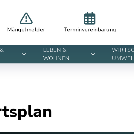
Mängelmelder
Terminvereinbarung
&
LEBEN &
WIRTSC
WOHNEN
UMWEL
rtsplan