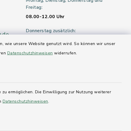
Montag, Dienstag, Donnerstag und
Freitag:
08.00-12.00 Uhr
Donnerstag zusätzlich:
n.de
14.00-18.00 Uhr
en, wie unsere Website genutzt wird. So können wir unser
eren
Datenschutzhinweisen
widerrufen.
Mittwoch:
geschlossen
er 115
 zu ermöglichen. Die Einwilligung zur Nutzung weiterer
en
Datenschutzhinweisen
.
hleswig-
kernförde