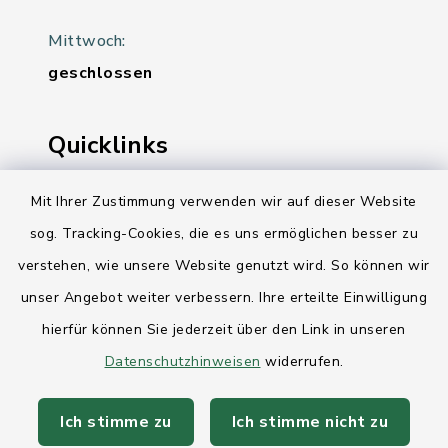
Mittwoch:
geschlossen
Quicklinks
Ihre Behördennummer 115
Mit Ihrer Zustimmung verwenden wir auf dieser Website
sog. Tracking-Cookies, die es uns ermöglichen besser zu
Landesregierung Schleswig-Holstein
verstehen, wie unsere Website genutzt wird. So können wir
Kreis Rendsburg-Eckernförde
unser Angebot weiter verbessern. Ihre erteilte Einwilligung
AktivRegion Mittelholstein
hierfür können Sie jederzeit über den Link in unseren
Datenschutzhinweisen
widerrufen.
Ich stimme zu
Ich stimme nicht zu