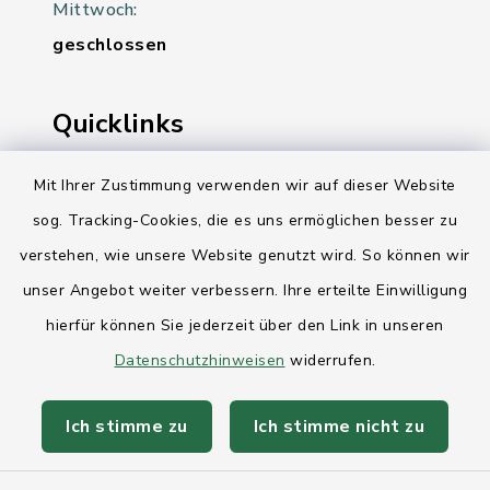
Mittwoch:
geschlossen
Quicklinks
Ihre Behördennummer 115
Mit Ihrer Zustimmung verwenden wir auf dieser Website
sog. Tracking-Cookies, die es uns ermöglichen besser zu
Landesregierung Schleswig-Holstein
verstehen, wie unsere Website genutzt wird. So können wir
Kreis Rendsburg-Eckernförde
unser Angebot weiter verbessern. Ihre erteilte Einwilligung
AktivRegion Mittelholstein
hierfür können Sie jederzeit über den Link in unseren
Datenschutzhinweisen
widerrufen.
Ich stimme zu
Ich stimme nicht zu
Kontakt