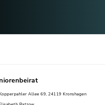
niorenbeirat
Kopperpahler Allee 69, 24119 Kronshagen
Elisabeth Ratzow