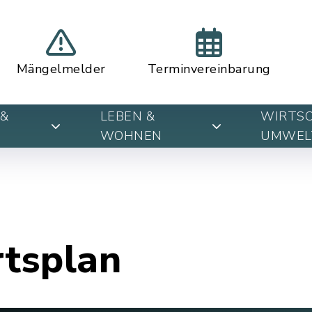
Mängelmelder
Terminvereinbarung
&
LEBEN &
WIRTSC
WOHNEN
UMWEL
rtsplan