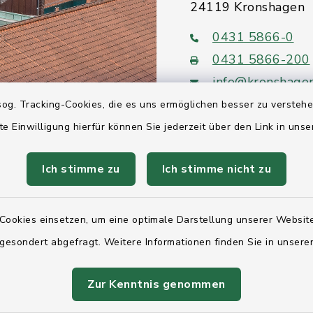
24119 Kronshagen
0431 5866-0
0431 5866-200
info@kronshage
og. Tracking-Cookies, die es uns ermöglichen besser zu versteh
te Einwilligung hierfür können Sie jederzeit über den Link in uns
Ich stimme zu
Ich stimme nicht zu
Quicklinks
Ihre Behördennumm
Cookies einsetzen, um eine optimale Darstellung unserer Website
 gesondert abgefragt. Weitere Informationen finden Sie in unser
Landesregierung Sc
Holstein
Zur Kenntnis genommen
Kreis Rendsburg-Ec