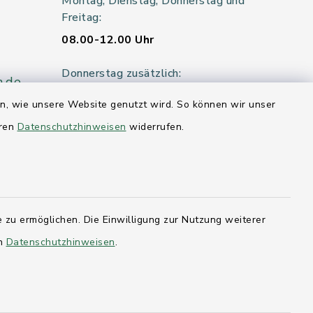
Montag, Dienstag, Donnerstag und
Freitag:
08.00-12.00 Uhr
Donnerstag zusätzlich:
n.de
14.00-18.00 Uhr
en, wie unsere Website genutzt wird. So können wir unser
eren
Datenschutzhinweisen
widerrufen.
Mittwoch:
geschlossen
er 115
 zu ermöglichen. Die Einwilligung zur Nutzung weiterer
en
Datenschutzhinweisen
.
hleswig-
kernförde