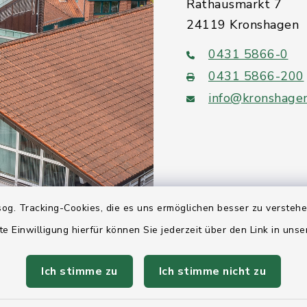
Rathausmarkt 7
24119 Kronshagen
0431 5866-0
0431 5866-200
info@kronshage
Quicklinks
og. Tracking-Cookies, die es uns ermöglichen besser zu versteh
Ihre Behördennumm
te Einwilligung hierfür können Sie jederzeit über den Link in uns
Landesregierung Sc
Ich stimme zu
Ich stimme nicht zu
Holstein
Kreis Rendsburg-Ec