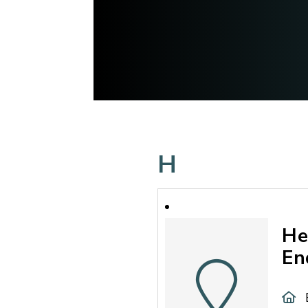
H
He
En