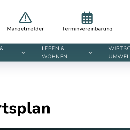
Mängelmelder
Terminvereinbarung
&
LEBEN &
WIRTSC
WOHNEN
UMWEL
rtsplan