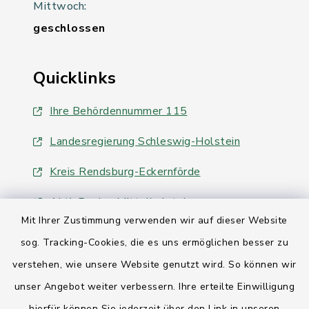
Mittwoch:
geschlossen
Quicklinks
Ihre Behördennummer 115
Landesregierung Schleswig-Holstein
Kreis Rendsburg-Eckernförde
AktivRegion Mittelholstein
Mit Ihrer Zustimmung verwenden wir auf dieser Website
sog. Tracking-Cookies, die es uns ermöglichen besser zu
verstehen, wie unsere Website genutzt wird. So können wir
unser Angebot weiter verbessern. Ihre erteilte Einwilligung
Kontakt
hierfür können Sie jederzeit über den Link in unseren