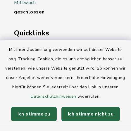
Mittwoch:
geschlossen
Quicklinks
Ihre Behördennummer 115
Mit Ihrer Zustimmung verwenden wir auf dieser Website
sog. Tracking-Cookies, die es uns ermöglichen besser zu
Landesregierung Schleswig-Holstein
verstehen, wie unsere Website genutzt wird. So können wir
Kreis Rendsburg-Eckernförde
unser Angebot weiter verbessern. Ihre erteilte Einwilligung
AktivRegion Mittelholstein
hierfür können Sie jederzeit über den Link in unseren
Datenschutzhinweisen
widerrufen.
Ich stimme zu
Ich stimme nicht zu
Kontakt