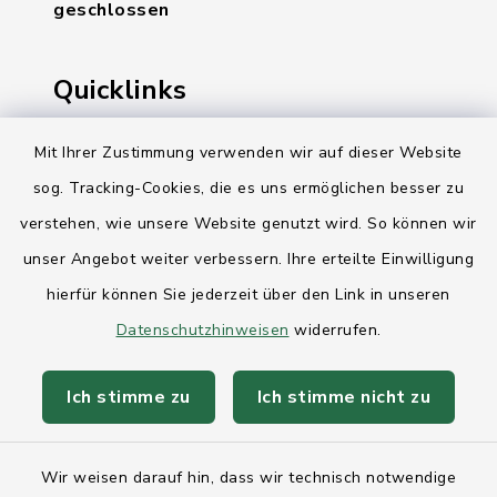
geschlossen
Quicklinks
Ihre Behördennummer 115
Mit Ihrer Zustimmung verwenden wir auf dieser Website
sog. Tracking-Cookies, die es uns ermöglichen besser zu
Landesregierung Schleswig-Holstein
verstehen, wie unsere Website genutzt wird. So können wir
Kreis Rendsburg-Eckernförde
unser Angebot weiter verbessern. Ihre erteilte Einwilligung
AktivRegion Mittelholstein
hierfür können Sie jederzeit über den Link in unseren
Datenschutzhinweisen
widerrufen.
Ich stimme zu
Ich stimme nicht zu
Kontakt
Wir weisen darauf hin, dass wir technisch notwendige