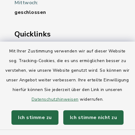
Mittwoch:
geschlossen
Quicklinks
Ihre Behördennummer 115
Mit Ihrer Zustimmung verwenden wir auf dieser Website
sog. Tracking-Cookies, die es uns ermöglichen besser zu
Landesregierung Schleswig-Holstein
verstehen, wie unsere Website genutzt wird. So können wir
Kreis Rendsburg-Eckernförde
unser Angebot weiter verbessern. Ihre erteilte Einwilligung
AktivRegion Mittelholstein
hierfür können Sie jederzeit über den Link in unseren
Datenschutzhinweisen
widerrufen.
Ich stimme zu
Ich stimme nicht zu
Kontakt