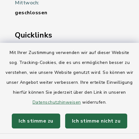
Mittwoch:
geschlossen
Quicklinks
Ihre Behördennummer 115
Mit Ihrer Zustimmung verwenden wir auf dieser Website
sog. Tracking-Cookies, die es uns ermöglichen besser zu
Landesregierung Schleswig-Holstein
verstehen, wie unsere Website genutzt wird. So können wir
Kreis Rendsburg-Eckernförde
unser Angebot weiter verbessern. Ihre erteilte Einwilligung
AktivRegion Mittelholstein
hierfür können Sie jederzeit über den Link in unseren
Datenschutzhinweisen
widerrufen.
Ich stimme zu
Ich stimme nicht zu
Kontakt