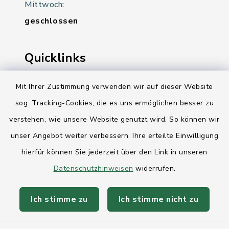
Mittwoch:
geschlossen
Quicklinks
Ihre Behördennummer 115
Mit Ihrer Zustimmung verwenden wir auf dieser Website
sog. Tracking-Cookies, die es uns ermöglichen besser zu
Landesregierung Schleswig-Holstein
verstehen, wie unsere Website genutzt wird. So können wir
Kreis Rendsburg-Eckernförde
unser Angebot weiter verbessern. Ihre erteilte Einwilligung
AktivRegion Mittelholstein
hierfür können Sie jederzeit über den Link in unseren
Datenschutzhinweisen
widerrufen.
Ich stimme zu
Ich stimme nicht zu
Kontakt