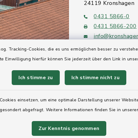
24119 Kronshagen
0431 5866-0
0431 5866-200
info@kronshage
og. Tracking-Cookies, die es uns ermöglichen besser zu versteh
te Einwilligung hierfür können Sie jederzeit über den Link in uns
Ich stimme zu
Ich stimme nicht zu
Quicklinks
Ihre Behördennumm
Cookies einsetzen, um eine optimale Darstellung unserer Website
Landesregierung Sc
 gesondert abgefragt. Weitere Informationen finden Sie in unser
Holstein
Zur Kenntnis genommen
Kreis Rendsburg-Ec