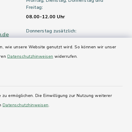
Montag, Dienstag, Donnerstag und
Freitag:
08.00-12.00 Uhr
Donnerstag zusätzlich:
n.de
14.00-18.00 Uhr
en, wie unsere Website genutzt wird. So können wir unser
Mittwoch:
eren
Datenschutzhinweisen
widerrufen.
geschlossen
er 115
 zu ermöglichen. Die Einwilligung zur Nutzung weiterer
hleswig-
en
Datenschutzhinweisen
.
kernförde