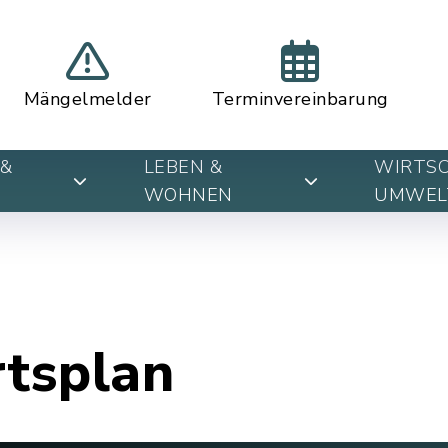
Mängelmelder
Terminvereinbarung
&
LEBEN &
WIRTSC
WOHNEN
UMWEL
rtsplan