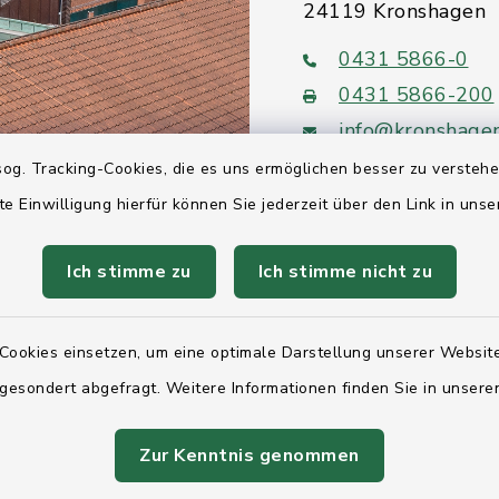
24119 Kronshagen
0431 5866-0
0431 5866-200
info@kronshage
og. Tracking-Cookies, die es uns ermöglichen besser zu versteh
te Einwilligung hierfür können Sie jederzeit über den Link in uns
Ich stimme zu
Ich stimme nicht zu
Quicklinks
Ihre Behördennumm
Cookies einsetzen, um eine optimale Darstellung unserer Website
Landesregierung Sc
 gesondert abgefragt. Weitere Informationen finden Sie in unser
Holstein
Zur Kenntnis genommen
Kreis Rendsburg-Ec