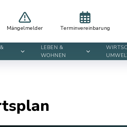
Mängelmelder
Terminvereinbarung
&
LEBEN &
WIRTSC
WOHNEN
UMWEL
rtsplan