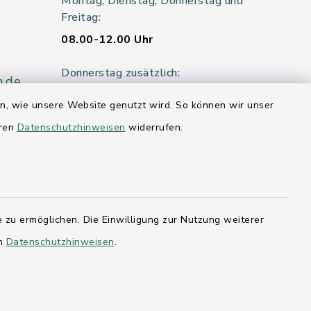
Montag, Dienstag, Donnerstag und
Freitag:
08.00-12.00 Uhr
Donnerstag zusätzlich:
n.de
14.00-18.00 Uhr
en, wie unsere Website genutzt wird. So können wir unser
eren
Datenschutzhinweisen
Mittwoch:
widerrufen.
geschlossen
er 115
 zu ermöglichen. Die Einwilligung zur Nutzung weiterer
hleswig-
en
Datenschutzhinweisen
.
kernförde