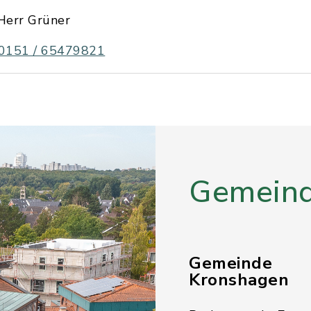
Herr Grüner
0151 / 65479821
Gemeind
Gemeinde
Kronshagen