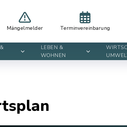
Mängelmelder
Terminvereinbarung
&
LEBEN &
WIRTSC
WOHNEN
UMWEL
rtsplan