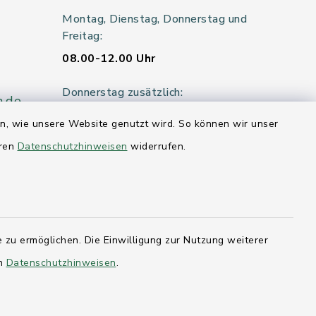
Montag, Dienstag, Donnerstag und
Freitag:
08.00-12.00 Uhr
Donnerstag zusätzlich:
n.de
14.00-18.00 Uhr
en, wie unsere Website genutzt wird. So können wir unser
eren
Datenschutzhinweisen
widerrufen.
Mittwoch:
geschlossen
er 115
 zu ermöglichen. Die Einwilligung zur Nutzung weiterer
en
Datenschutzhinweisen
.
hleswig-
kernförde