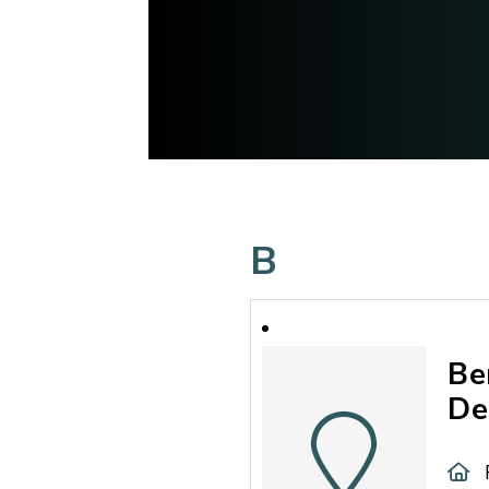
B
Be
De