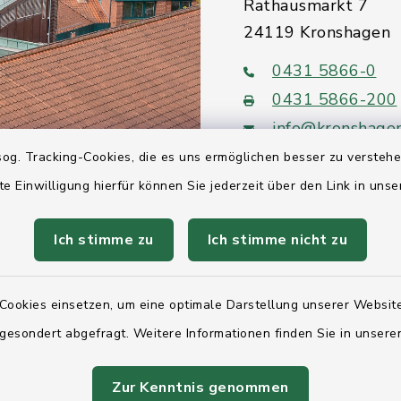
Rathausmarkt 7
24119 Kronshagen
0431 5866-0
0431 5866-200
info@kronshage
og. Tracking-Cookies, die es uns ermöglichen besser zu versteh
te Einwilligung hierfür können Sie jederzeit über den Link in uns
Ich stimme zu
Ich stimme nicht zu
Quicklinks
Ihre Behördennumm
Cookies einsetzen, um eine optimale Darstellung unserer Website
 gesondert abgefragt. Weitere Informationen finden Sie in unser
Landesregierung Sc
Holstein
Zur Kenntnis genommen
Kreis Rendsburg-Ec