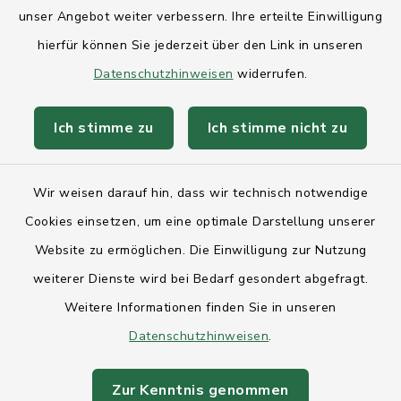
Kreis Rendsburg-Eckernförde
unser Angebot weiter verbessern. Ihre erteilte Einwilligung
AktivRegion Mittelholstein
hierfür können Sie jederzeit über den Link in unseren
Datenschutzhinweisen
widerrufen.
Ich stimme zu
Ich stimme nicht zu
Kontakt
Wir weisen darauf hin, dass wir technisch notwendige
Anfahrt
Cookies einsetzen, um eine optimale Darstellung unserer
Website zu ermöglichen. Die Einwilligung zur Nutzung
Barrierefreiheit
weiterer Dienste wird bei Bedarf gesondert abgefragt.
Weitere Informationen finden Sie in unseren
Datenschutz
Datenschutzhinweisen
.
Impressum
Zur Kenntnis genommen