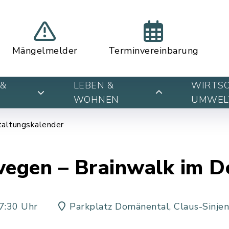
Mängelmelder
Terminvereinbarung
&
LEBEN &
WIRTSC
WOHNEN
UMWEL
taltungskalender
egen – Brainwalk im D
7:30 Uhr
Parkplatz Domänental, Claus-Sinje