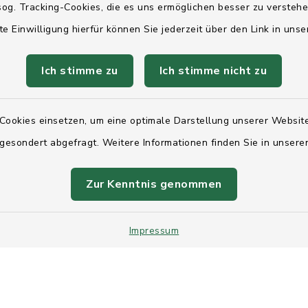
og. Tracking-Cookies, die es uns ermöglichen besser zu versteh
te Einwilligung hierfür können Sie jederzeit über den Link in uns
Quicklinks
Ich stimme zu
Ich stimme nicht zu
Ihre Behördennumm
Cookies einsetzen, um eine optimale Darstellung unserer Website
Landesregierung Sc
 gesondert abgefragt. Weitere Informationen finden Sie in unser
Holstein
Kreis Rendsburg-Ec
Zur Kenntnis genommen
AktivRegion Mittelh
Impressum
Kontakt
Anfahr