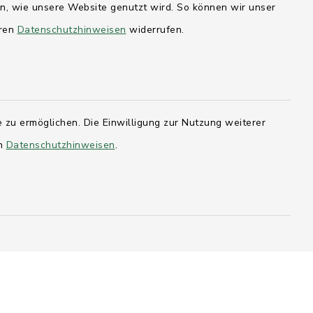
en, wie unsere Website genutzt wird. So können wir unser
Mittwoch:
eren
Datenschutzhinweisen
widerrufen.
geschlossen
er 115
 zu ermöglichen. Die Einwilligung zur Nutzung weiterer
hleswig-
en
Datenschutzhinweisen
.
kernförde
olstein
t
Barrierefreiheit
Datenschutz