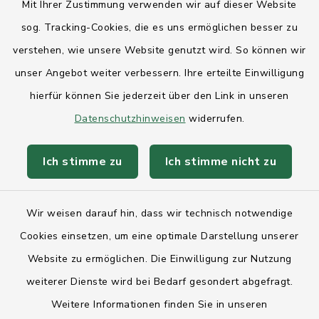
Mit Ihrer Zustimmung verwenden wir auf dieser Website
sog. Tracking-Cookies, die es uns ermöglichen besser zu
Landesregierung Schleswig-Holstein
verstehen, wie unsere Website genutzt wird. So können wir
Kreis Rendsburg-Eckernförde
unser Angebot weiter verbessern. Ihre erteilte Einwilligung
AktivRegion Mittelholstein
hierfür können Sie jederzeit über den Link in unseren
Datenschutzhinweisen
widerrufen.
Ich stimme zu
Ich stimme nicht zu
Kontakt
Wir weisen darauf hin, dass wir technisch notwendige
Anfahrt
Cookies einsetzen, um eine optimale Darstellung unserer
Website zu ermöglichen. Die Einwilligung zur Nutzung
Barrierefreiheit
weiterer Dienste wird bei Bedarf gesondert abgefragt.
Weitere Informationen finden Sie in unseren
Datenschutz