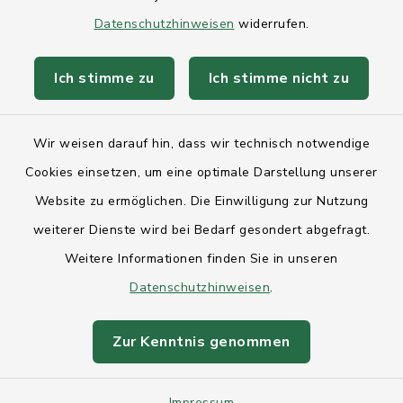
Datenschutzhinweisen
widerrufen.
Ich stimme zu
Ich stimme nicht zu
Kontakt
Wir weisen darauf hin, dass wir technisch notwendige
Anfahrt
Cookies einsetzen, um eine optimale Darstellung unserer
Website zu ermöglichen. Die Einwilligung zur Nutzung
Barrierefreiheit
weiterer Dienste wird bei Bedarf gesondert abgefragt.
Weitere Informationen finden Sie in unseren
Datenschutz
Datenschutzhinweisen
.
Impressum
Zur Kenntnis genommen
Sitemap
Impressum