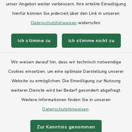
unser Angebot weiter verbessern. Ihre erteilte Einwilligung
AktivRegion Mittelholstein
hierfür können Sie jederzeit über den Link in unseren
Datenschutzhinweisen
widerrufen.
Ich stimme zu
Ich stimme nicht zu
Kontakt
Wir weisen darauf hin, dass wir technisch notwendige
Anfahrt
Cookies einsetzen, um eine optimale Darstellung unserer
Website zu ermöglichen. Die Einwilligung zur Nutzung
Barrierefreiheit
weiterer Dienste wird bei Bedarf gesondert abgefragt.
Weitere Informationen finden Sie in unseren
Datenschutz
Datenschutzhinweisen
.
Impressum
Zur Kenntnis genommen