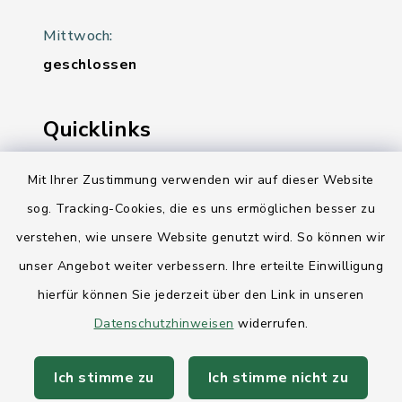
Mittwoch:
geschlossen
Quicklinks
Ihre Behördennummer 115
Mit Ihrer Zustimmung verwenden wir auf dieser Website
sog. Tracking-Cookies, die es uns ermöglichen besser zu
Landesregierung Schleswig-Holstein
verstehen, wie unsere Website genutzt wird. So können wir
Kreis Rendsburg-Eckernförde
unser Angebot weiter verbessern. Ihre erteilte Einwilligung
AktivRegion Mittelholstein
hierfür können Sie jederzeit über den Link in unseren
Datenschutzhinweisen
widerrufen.
Ich stimme zu
Ich stimme nicht zu