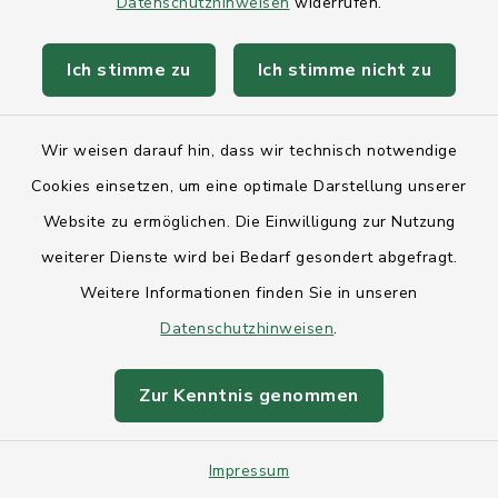
Datenschutzhinweisen
widerrufen.
Gemeinde Kronshagen - Sitzung der
Gemeindevertretung am 20.08.2024 -
Ich stimme zu
Ich stimme nicht zu
Datum der Bereitstellung 13.08.2024
Wir weisen darauf hin, dass wir technisch notwendige
Örtliche Bekanntmachung der
Cookies einsetzen, um eine optimale Darstellung unserer
Gemeinde Kronshagen - Gültigkeit der
Website zu ermöglichen. Die Einwilligung zur Nutzung
Wahl der hauptamtlichen
weiterer Dienste wird bei Bedarf gesondert abgefragt.
Bürgermeisterin - Datum der
Weitere Informationen finden Sie in unseren
Bereitstellung 02.08.2024
Datenschutzhinweisen
.
Örtliche Bekanntmachung der
Zur Kenntnis genommen
Gemeinde Kronshagen - 8.
Nachtragssatzung zur
Impressum
Entschädigungssatzung der Gemeinde