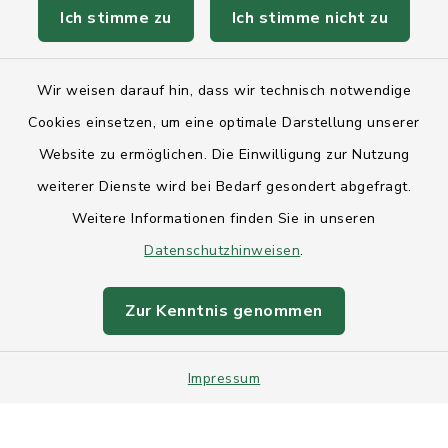
Ich stimme zu
Ich stimme nicht zu
Kontakt
Wir weisen darauf hin, dass wir technisch notwendige
Anfahrt
Cookies einsetzen, um eine optimale Darstellung unserer
Website zu ermöglichen. Die Einwilligung zur Nutzung
Barrierefreiheit
weiterer Dienste wird bei Bedarf gesondert abgefragt.
Weitere Informationen finden Sie in unseren
Datenschutz
Datenschutzhinweisen
.
Impressum
Zur Kenntnis genommen
Sitemap
Impressum
Intranet
Cookie-Einstellungen