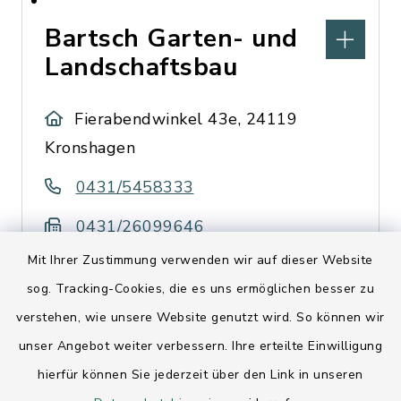
Bartsch Garten- und
Landschaftsbau
Fierabendwinkel 43e, 24119
Kronshagen
0431/5458333
0431/26099646
Mit Ihrer Zustimmung verwenden wir auf dieser Website
sog. Tracking-Cookies, die es uns ermöglichen besser zu
Baugeschäft Tengler
verstehen, wie unsere Website genutzt wird. So können wir
unser Angebot weiter verbessern. Ihre erteilte Einwilligung
Eckernförder Straße 302a,
hierfür können Sie jederzeit über den Link in unseren
24119 Kronshagen