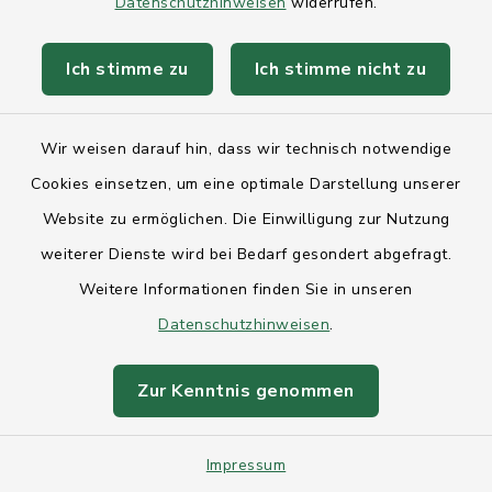
Datenschutzhinweisen
widerrufen.
0431/542806
Ich stimme zu
Ich stimme nicht zu
0431/542806
Wir weisen darauf hin, dass wir technisch notwendige
Cookies einsetzen, um eine optimale Darstellung unserer
Baumpflege
Website zu ermöglichen. Die Einwilligung zur Nutzung
weiterer Dienste wird bei Bedarf gesondert abgefragt.
Vespergang 66, 24119
Weitere Informationen finden Sie in unseren
Kronshagen
Datenschutzhinweisen
.
Nils Rapp
Zur Kenntnis genommen
0431/3185374
Impressum