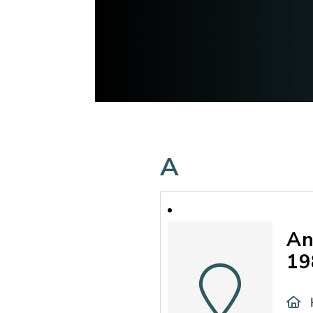
A
An
19