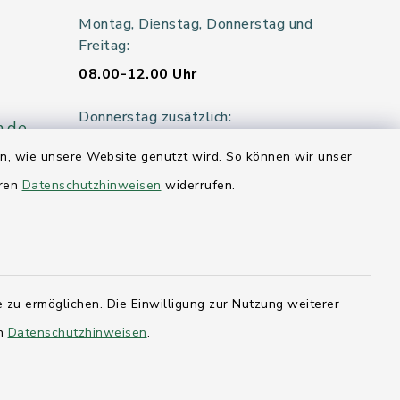
Montag, Dienstag, Donnerstag und
Freitag:
08.00-12.00 Uhr
Donnerstag zusätzlich:
n.de
14.00-18.00 Uhr
en, wie unsere Website genutzt wird. So können wir unser
eren
Datenschutzhinweisen
widerrufen.
Mittwoch:
geschlossen
er 115
 zu ermöglichen. Die Einwilligung zur Nutzung weiterer
en
Datenschutzhinweisen
.
hleswig-
kernförde