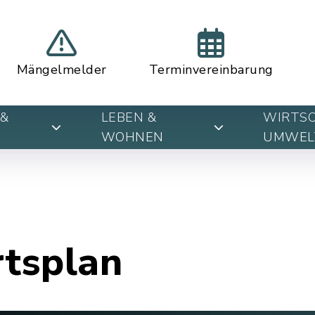
Mängelmelder
Terminvereinbarung
&
LEBEN &
WIRTSC
WOHNEN
UMWEL
rtsplan