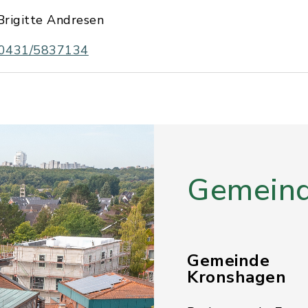
Brigitte Andresen
0431/5837134
Gemeind
Gemeinde
Kronshagen