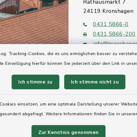
Rathausmarkt 7
24119 Kronshagen
0431 5866-0
0431 5866-200
info@kronshage
og. Tracking-Cookies, die es uns ermöglichen besser zu versteh
te Einwilligung hierfür können Sie jederzeit über den Link in uns
Ich stimme zu
Ich stimme nicht zu
Quicklinks
Ihre Behördennumm
Cookies einsetzen, um eine optimale Darstellung unserer Website
 gesondert abgefragt. Weitere Informationen finden Sie in unser
Landesregierung Sc
Holstein
Zur Kenntnis genommen
Kreis Rendsburg-Ec