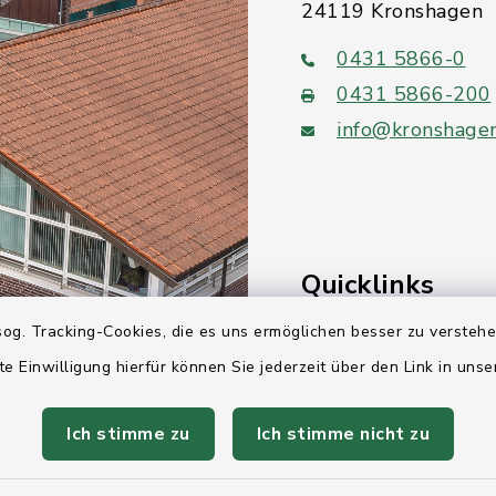
24119 Kronshagen
0431 5866-0
0431 5866-200
info@kronshage
Quicklinks
og. Tracking-Cookies, die es uns ermöglichen besser zu versteh
Ihre Behördennumm
te Einwilligung hierfür können Sie jederzeit über den Link in uns
Landesregierung Sc
Holstein
Ich stimme zu
Ich stimme nicht zu
Kreis Rendsburg-Ec