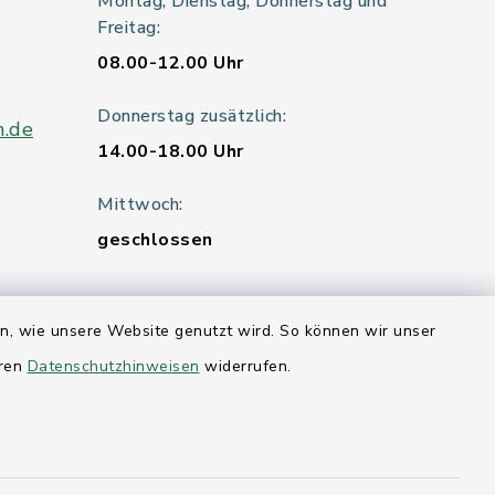
Montag, Dienstag, Donnerstag und
Freitag:
08.00-12.00 Uhr
Donnerstag zusätzlich:
n.de
14.00-18.00 Uhr
Mittwoch:
geschlossen
en, wie unsere Website genutzt wird. So können wir unser
er 115
eren
Datenschutzhinweisen
widerrufen.
hleswig-
kernförde