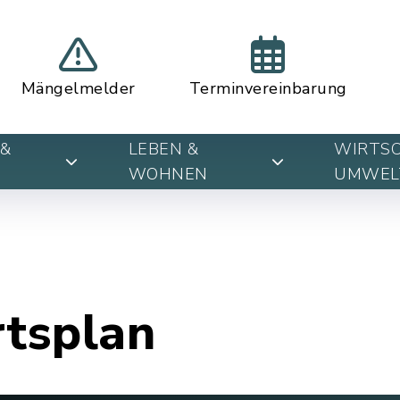
Mängelmelder
Terminvereinbarung
&
LEBEN &
WIRTSC
WOHNEN
UMWEL
rtsplan