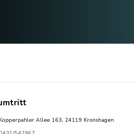
umtritt
Kopperpahler Allee 163, 24119 Kronshagen
0431/542967