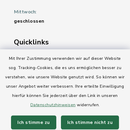
Mittwoch:
geschlossen
Quicklinks
Ihre Behördennummer 115
Mit Ihrer Zustimmung verwenden wir auf dieser Website
sog. Tracking-Cookies, die es uns ermöglichen besser zu
Landesregierung Schleswig-Holstein
verstehen, wie unsere Website genutzt wird. So können wir
Kreis Rendsburg-Eckernförde
unser Angebot weiter verbessern. Ihre erteilte Einwilligung
AktivRegion Mittelholstein
hierfür können Sie jederzeit über den Link in unseren
Datenschutzhinweisen
widerrufen.
Ich stimme zu
Ich stimme nicht zu