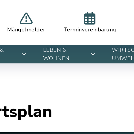
Mängelmelder
Terminvereinbarung
&
LEBEN &
WIRTSC
WOHNEN
UMWEL
rtsplan