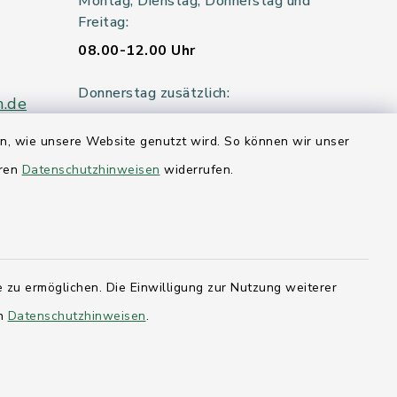
Montag, Dienstag, Donnerstag und
Freitag:
08.00-12.00 Uhr
Donnerstag zusätzlich:
n.de
14.00-18.00 Uhr
en, wie unsere Website genutzt wird. So können wir unser
Mittwoch:
eren
Datenschutzhinweisen
widerrufen.
geschlossen
er 115
 zu ermöglichen. Die Einwilligung zur Nutzung weiterer
hleswig-
en
Datenschutzhinweisen
.
kernförde