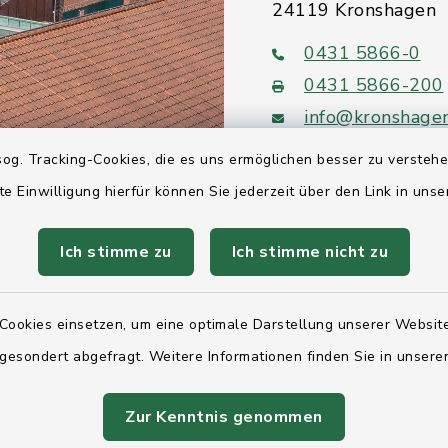
24119 Kronshagen
0431 5866-0
0431 5866-200
info@kronshage
og. Tracking-Cookies, die es uns ermöglichen besser zu versteh
te Einwilligung hierfür können Sie jederzeit über den Link in uns
Ich stimme zu
Ich stimme nicht zu
Quicklinks
Ihre Behördennumm
Cookies einsetzen, um eine optimale Darstellung unserer Website
Landesregierung Sc
 gesondert abgefragt. Weitere Informationen finden Sie in unser
Holstein
Zur Kenntnis genommen
Kreis Rendsburg-Ec