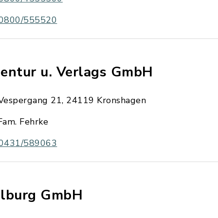
0800/555520
entur u. Verlags GmbH
Vespergang 21, 24119 Kronshagen
Fam. Fehrke
0431/589063
lburg GmbH