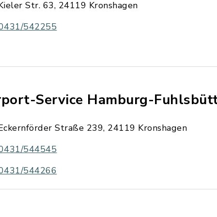
Kieler Str. 63, 24119 Kronshagen
0431/542255
rport-Service Hamburg-Fuhlsbüt
Eckernförder Straße 239, 24119 Kronshagen
0431/544545
0431/544266