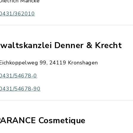
Dietrich Mancke
0431/362010
waltskanzlei Denner & Krecht
Eichkoppelweg 99, 24119 Kronshagen
0431/54678-0
0431/54678-90
ARANCE Cosmetique