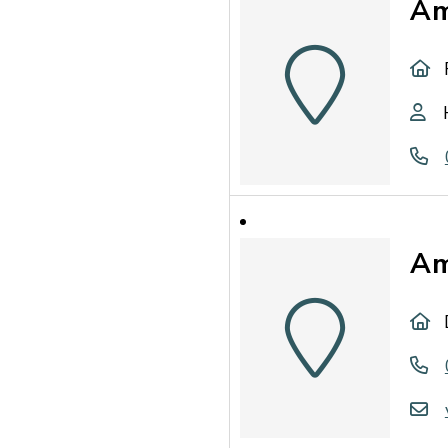
Äm
Am