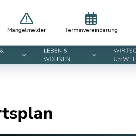
Mängelmelder
Terminvereinbarung
&
LEBEN &
WIRTSC
WOHNEN
UMWEL
rtsplan