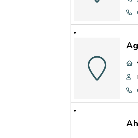
Ag
Ah