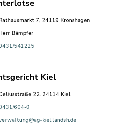
terlotse
Rathausmarkt 7, 24119 Kronshagen
Herr Bämpfer
0431/541225
tsgericht Kiel
Deliusstraße 22, 24114 Kiel
0431/604-0
verwaltung@ag-kiel.landsh.de