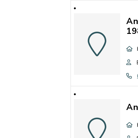
An
19
An