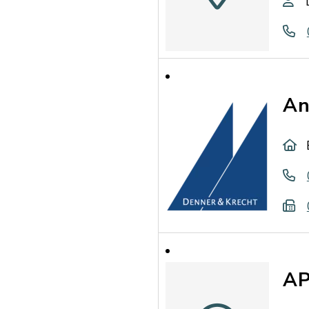
An
AP