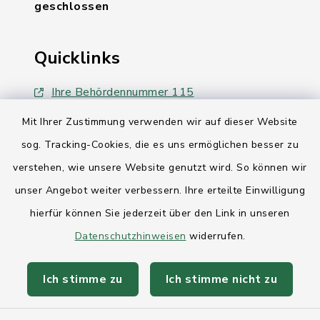
geschlossen
Quicklinks
Ihre Behördennummer 115
Mit Ihrer Zustimmung verwenden wir auf dieser Website
Landesregierung Schleswig-Holstein
sog. Tracking-Cookies, die es uns ermöglichen besser zu
Kreis Rendsburg-Eckernförde
verstehen, wie unsere Website genutzt wird. So können wir
AktivRegion Mittelholstein
unser Angebot weiter verbessern. Ihre erteilte Einwilligung
hierfür können Sie jederzeit über den Link in unseren
Datenschutzhinweisen
widerrufen.
Ich stimme zu
Ich stimme nicht zu
Kontakt