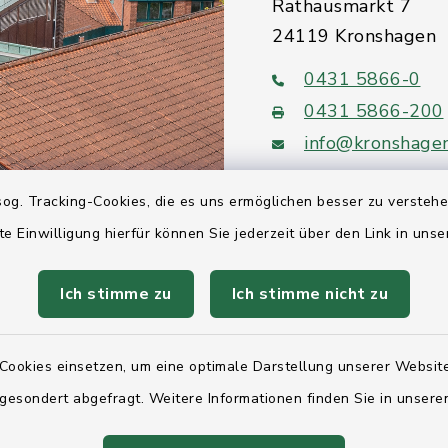
Rathausmarkt 7
24119 Kronshagen
0431 5866-0
0431 5866-200
info@kronshage
og. Tracking-Cookies, die es uns ermöglichen besser zu versteh
te Einwilligung hierfür können Sie jederzeit über den Link in uns
Quicklinks
Ich stimme zu
Ich stimme nicht zu
Ihre Behördennumm
Cookies einsetzen, um eine optimale Darstellung unserer Website
Landesregierung Sc
Holstein
 gesondert abgefragt. Weitere Informationen finden Sie in unser
Kreis Rendsburg-Ec