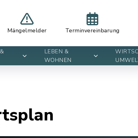
Mängelmelder
Terminvereinbarung
&
LEBEN &
WIRTSC
WOHNEN
UMWEL
rtsplan