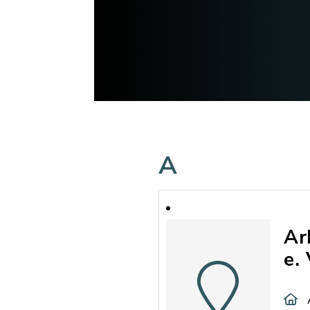
A
Ar
e.