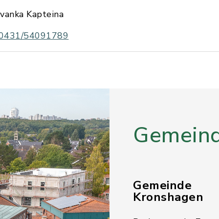
Ivanka Kapteina
0431/54091789
Gemeind
Gemeinde
Kronshagen