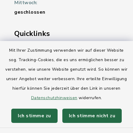
Mittwoch:
geschlossen
Quicklinks
Ihre Behördennummer 115
Mit Ihrer Zustimmung verwenden wir auf dieser Website
sog. Tracking-Cookies, die es uns ermöglichen besser zu
Landesregierung Schleswig-Holstein
verstehen, wie unsere Website genutzt wird. So können wir
Kreis Rendsburg-Eckernförde
unser Angebot weiter verbessern. Ihre erteilte Einwilligung
AktivRegion Mittelholstein
hierfür können Sie jederzeit über den Link in unseren
Datenschutzhinweisen
widerrufen.
Ich stimme zu
Ich stimme nicht zu
Kontakt