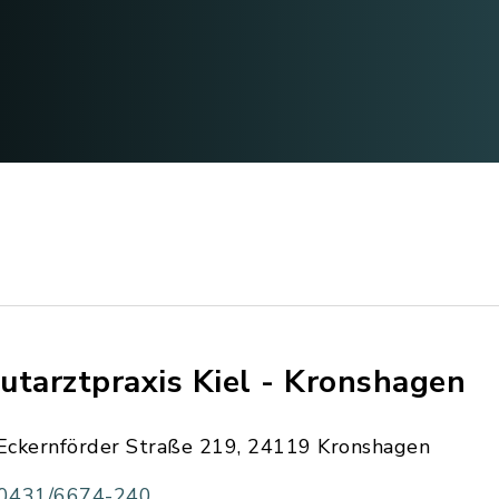
utarztpraxis Kiel - Kronshagen
Eckernförder Straße 219, 24119 Kronshagen
0431/6674-240