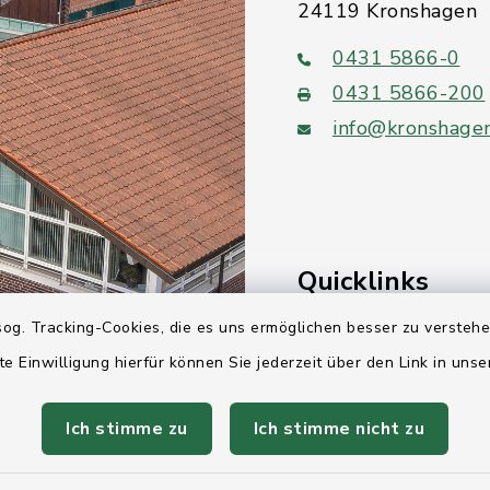
24119 Kronshagen
0431 5866-0
0431 5866-200
info@kronshage
Quicklinks
og. Tracking-Cookies, die es uns ermöglichen besser zu versteh
Ihre Behördennumm
te Einwilligung hierfür können Sie jederzeit über den Link in uns
Landesregierung Sc
Holstein
Ich stimme zu
Ich stimme nicht zu
Kreis Rendsburg-Ec