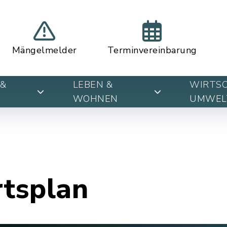
Mängelmelder
Terminvereinbarung
&
LEBEN &
WIRTSC
WOHNEN
UMWEL
rtsplan