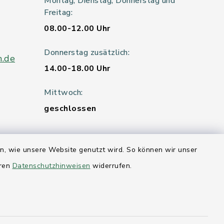
Montag, Dienstag, Donnerstag und
Freitag:
08.00-12.00 Uhr
Donnerstag zusätzlich:
n.de
14.00-18.00 Uhr
Mittwoch:
geschlossen
en, wie unsere Website genutzt wird. So können wir unser
er 115
eren
Datenschutzhinweisen
widerrufen.
hleswig-
kernförde