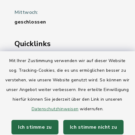
Mittwoch:
geschlossen
Quicklinks
Ihre Behördennummer 115
Mit Ihrer Zustimmung verwenden wir auf dieser Website
sog. Tracking-Cookies, die es uns ermöglichen besser zu
Landesregierung Schleswig-Holstein
verstehen, wie unsere Website genutzt wird. So können wir
Kreis Rendsburg-Eckernförde
unser Angebot weiter verbessern. Ihre erteilte Einwilligung
AktivRegion Mittelholstein
hierfür können Sie jederzeit über den Link in unseren
Datenschutzhinweisen
widerrufen.
Ich stimme zu
Ich stimme nicht zu