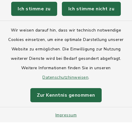
Ich stimme zu
Ich stimme nicht zu
Kontakt
Wir weisen darauf hin, dass wir technisch notwendige
Anfahrt
Cookies einsetzen, um eine optimale Darstellung unserer
Barrierefreiheit
Website zu ermöglichen. Die Einwilligung zur Nutzung
weiterer Dienste wird bei Bedarf gesondert abgefragt.
Datenschutz
Weitere Informationen finden Sie in unseren
Datenschutzhinweisen
Impressum
.
Sitemap
Zur Kenntnis genommen
Intranet
Impressum
Cookie-Einstellungen