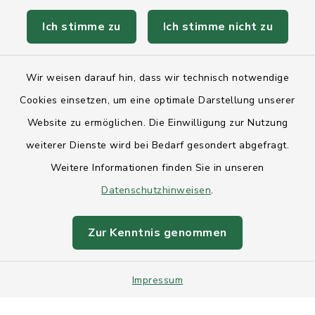
Ich stimme zu
Ich stimme nicht zu
Kontakt
Wir weisen darauf hin, dass wir technisch notwendige
Anfahrt
Cookies einsetzen, um eine optimale Darstellung unserer
Website zu ermöglichen. Die Einwilligung zur Nutzung
Barrierefreiheit
weiterer Dienste wird bei Bedarf gesondert abgefragt.
Weitere Informationen finden Sie in unseren
Datenschutz
Datenschutzhinweisen
.
Impressum
Zur Kenntnis genommen
Sitemap
Impressum
Intranet