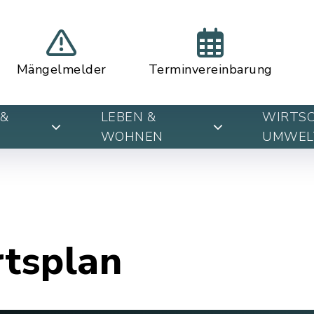
Mängelmelder
Terminvereinbarung
&
LEBEN &
WIRTSC
WOHNEN
UMWEL
rtsplan