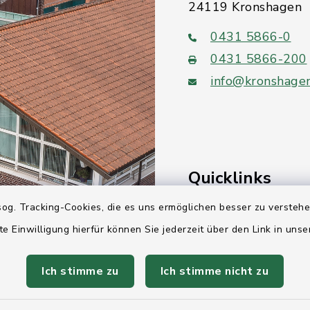
24119 Kronshagen
0431 5866-0
0431 5866-200
info@kronshage
Quicklinks
og. Tracking-Cookies, die es uns ermöglichen besser zu versteh
Ihre Behördennumm
te Einwilligung hierfür können Sie jederzeit über den Link in uns
Landesregierung Sc
Holstein
Ich stimme zu
Ich stimme nicht zu
Kreis Rendsburg-Ec