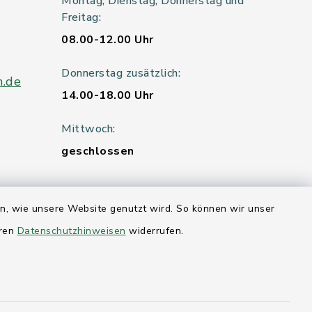
Montag, Dienstag, Donnerstag und
Freitag:
08.00-12.00 Uhr
Donnerstag zusätzlich:
n.de
14.00-18.00 Uhr
Mittwoch:
geschlossen
en, wie unsere Website genutzt wird. So können wir unser
er 115
eren
Datenschutzhinweisen
widerrufen.
hleswig-
kernförde