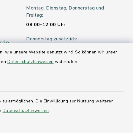
Montag, Dienstag, Donnerstag und
Freitag:
08.00-12.00 Uhr
Donnerstag zusätzlich:
n.de
14.00-18.00 Uhr
en, wie unsere Website genutzt wird. So können wir unser
eren
Datenschutzhinweisen
widerrufen.
Mittwoch:
geschlossen
er 115
 zu ermöglichen. Die Einwilligung zur Nutzung weiterer
en
Datenschutzhinweisen
.
hleswig-
kernförde