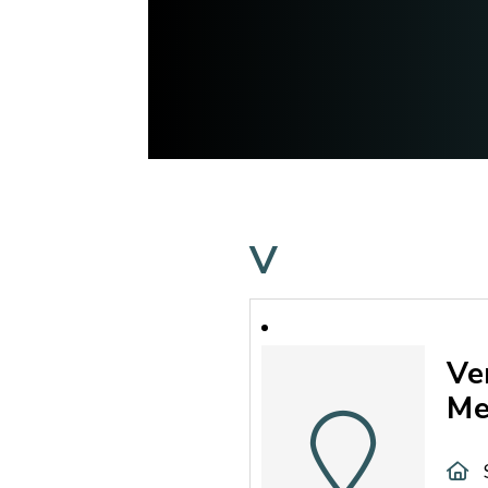
V
Ve
Me