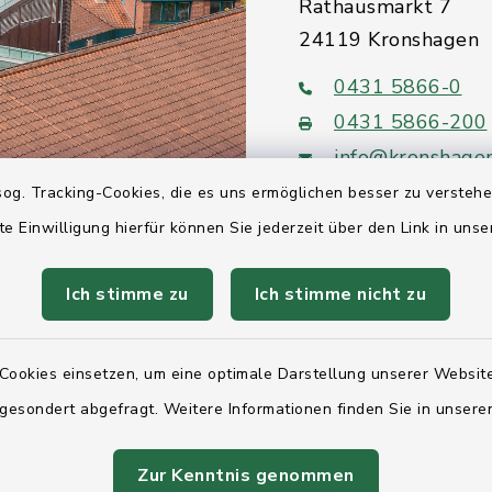
Rathausmarkt 7
24119 Kronshagen
0431 5866-0
0431 5866-200
info@kronshage
og. Tracking-Cookies, die es uns ermöglichen besser zu versteh
te Einwilligung hierfür können Sie jederzeit über den Link in uns
Ich stimme zu
Ich stimme nicht zu
Quicklinks
Ihre Behördennumm
Cookies einsetzen, um eine optimale Darstellung unserer Website
 gesondert abgefragt. Weitere Informationen finden Sie in unser
Landesregierung Sc
Holstein
Zur Kenntnis genommen
Kreis Rendsburg-Ec