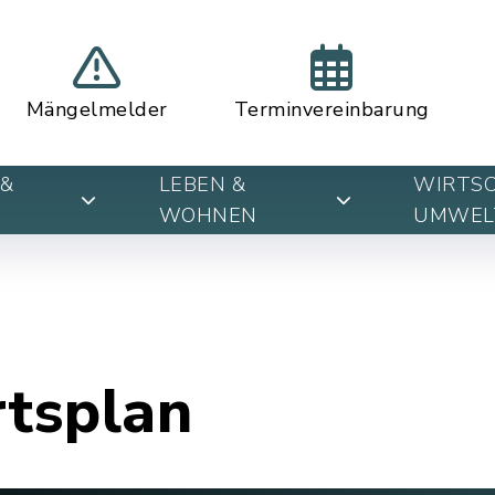
Mängelmelder
Terminvereinbarung
&
LEBEN &
WIRTSC
WOHNEN
UMWEL
rtsplan