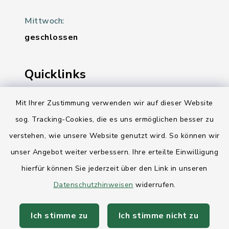
Mittwoch:
geschlossen
Quicklinks
Ihre Behördennummer 115
Mit Ihrer Zustimmung verwenden wir auf dieser Website
sog. Tracking-Cookies, die es uns ermöglichen besser zu
Landesregierung Schleswig-Holstein
verstehen, wie unsere Website genutzt wird. So können wir
Kreis Rendsburg-Eckernförde
unser Angebot weiter verbessern. Ihre erteilte Einwilligung
AktivRegion Mittelholstein
hierfür können Sie jederzeit über den Link in unseren
Datenschutzhinweisen
widerrufen.
Ich stimme zu
Ich stimme nicht zu