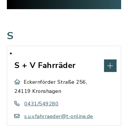
S
S + V Fahrräder
Eckernförder Straße 256,
24119 Kronshagen
0431/549280
s.u.v.fahrraeder@t-online.de