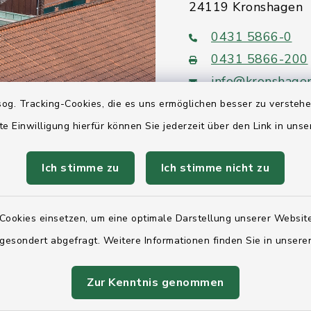
24119 Kronshagen
0431 5866-0
0431 5866-200
info@kronshage
og. Tracking-Cookies, die es uns ermöglichen besser zu versteh
te Einwilligung hierfür können Sie jederzeit über den Link in uns
Ich stimme zu
Ich stimme nicht zu
Quicklinks
Ihre Behördennumm
Cookies einsetzen, um eine optimale Darstellung unserer Website
 gesondert abgefragt. Weitere Informationen finden Sie in unser
Landesregierung Sc
Holstein
Zur Kenntnis genommen
Kreis Rendsburg-Ec