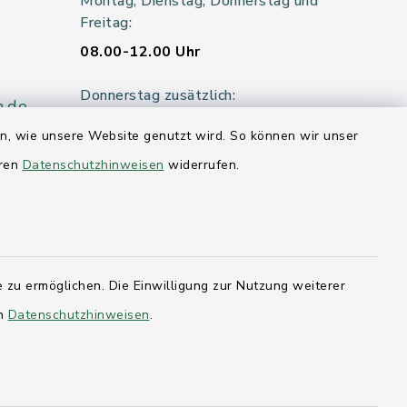
Montag, Dienstag, Donnerstag und
Freitag:
08.00-12.00 Uhr
Donnerstag zusätzlich:
n.de
14.00-18.00 Uhr
en, wie unsere Website genutzt wird. So können wir unser
eren
Datenschutzhinweisen
widerrufen.
Mittwoch:
geschlossen
er 115
 zu ermöglichen. Die Einwilligung zur Nutzung weiterer
en
Datenschutzhinweisen
.
hleswig-
kernförde