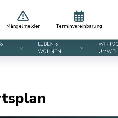
Mängelmelder
Terminvereinbarung
&
LEBEN &
WIRTSC
WOHNEN
UMWEL
rtsplan