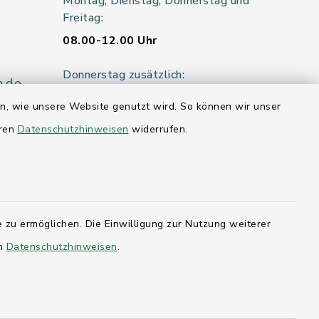
Montag, Dienstag, Donnerstag und
Freitag:
08.00-12.00 Uhr
Donnerstag zusätzlich:
n.de
14.00-18.00 Uhr
en, wie unsere Website genutzt wird. So können wir unser
eren
Datenschutzhinweisen
widerrufen.
Mittwoch:
geschlossen
er 115
 zu ermöglichen. Die Einwilligung zur Nutzung weiterer
en
Datenschutzhinweisen
.
hleswig-
kernförde