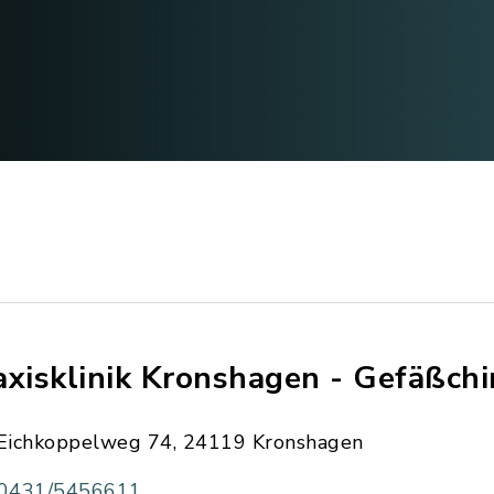
axisklinik Kronshagen - Gefäßchi
Eichkoppelweg 74, 24119 Kronshagen
0431/5456611