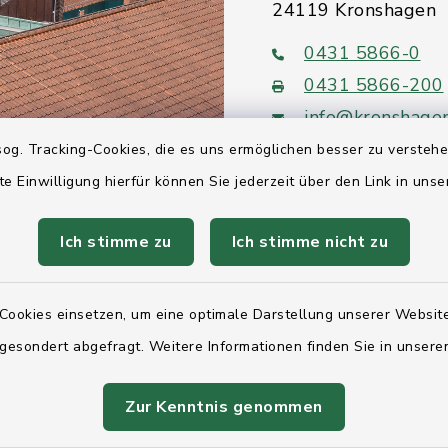
24119 Kronshagen
0431 5866-0
0431 5866-200
info@kronshage
og. Tracking-Cookies, die es uns ermöglichen besser zu versteh
te Einwilligung hierfür können Sie jederzeit über den Link in uns
Ich stimme zu
Ich stimme nicht zu
Quicklinks
Ihre Behördennumm
Cookies einsetzen, um eine optimale Darstellung unserer Website
 gesondert abgefragt. Weitere Informationen finden Sie in unser
Landesregierung Sc
Holstein
Zur Kenntnis genommen
Kreis Rendsburg-Ec