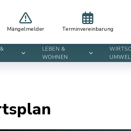
Mängelmelder
Terminvereinbarung
&
LEBEN &
WIRTSC
WOHNEN
UMWEL
rtsplan