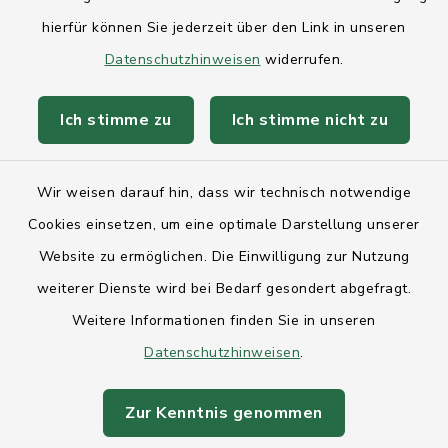
hierfür können Sie jederzeit über den Link in unseren
Kontakt
Datenschutzhinweisen
widerrufen.
Anfahrt
Ich stimme zu
Ich stimme nicht zu
Barrierefreiheit
Wir weisen darauf hin, dass wir technisch notwendige
Datenschutz
Cookies einsetzen, um eine optimale Darstellung unserer
Website zu ermöglichen. Die Einwilligung zur Nutzung
Impressum
weiterer Dienste wird bei Bedarf gesondert abgefragt.
Sitemap
Weitere Informationen finden Sie in unseren
Datenschutzhinweisen
.
Intranet
Zur Kenntnis genommen
Cookie-Einstellungen