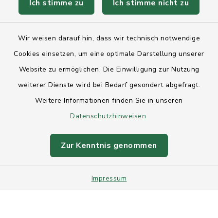
Ich stimme zu
Ich stimme nicht zu
Kontakt
Wir weisen darauf hin, dass wir technisch notwendige
Anfahrt
Cookies einsetzen, um eine optimale Darstellung unserer
Website zu ermöglichen. Die Einwilligung zur Nutzung
Barrierefreiheit
weiterer Dienste wird bei Bedarf gesondert abgefragt.
Weitere Informationen finden Sie in unseren
Datenschutz
Datenschutzhinweisen
.
Impressum
Zur Kenntnis genommen
Sitemap
Impressum
Intranet
Cookie-Einstellungen