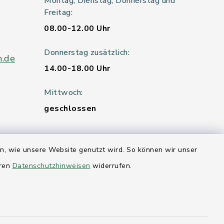
Montag, Dienstag, Donnerstag und
Freitag:
08.00-12.00 Uhr
Donnerstag zusätzlich:
n.de
14.00-18.00 Uhr
Mittwoch:
geschlossen
en, wie unsere Website genutzt wird. So können wir unser
er 115
eren
Datenschutzhinweisen
widerrufen.
hleswig-
kernförde