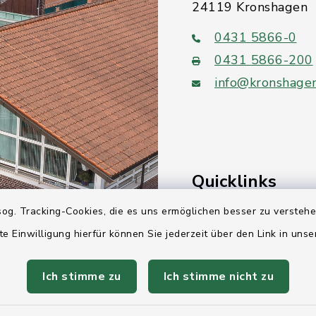
24119 Kronshagen
0431 5866-0
0431 5866-200
info@kronshage
Quicklinks
og. Tracking-Cookies, die es uns ermöglichen besser zu versteh
Ihre Behördennumm
te Einwilligung hierfür können Sie jederzeit über den Link in uns
Landesregierung Sc
Holstein
Ich stimme zu
Ich stimme nicht zu
Kreis Rendsburg-Ec