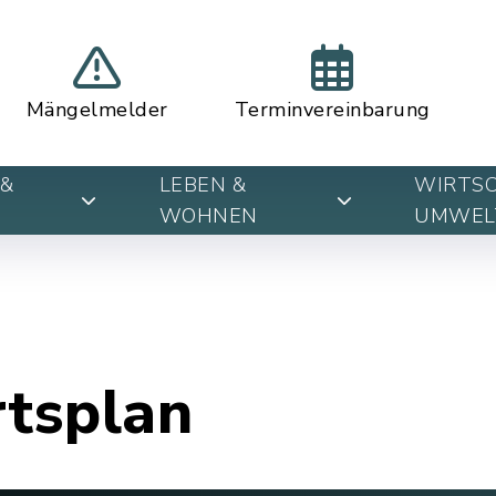
Mängelmelder
Terminvereinbarung
&
LEBEN &
WIRTSC
WOHNEN
UMWEL
rtsplan