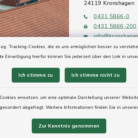
24119 Kronshagen
0431 5866-0
0431 5866-200
info@kronshage
og. Tracking-Cookies, die es uns ermöglichen besser zu versteh
te Einwilligung hierfür können Sie jederzeit über den Link in uns
Ich stimme zu
Ich stimme nicht zu
Quicklinks
Ihre Behördennumm
Cookies einsetzen, um eine optimale Darstellung unserer Website
Landesregierung Sc
 gesondert abgefragt. Weitere Informationen finden Sie in unser
Holstein
Zur Kenntnis genommen
Kreis Rendsburg-Ec