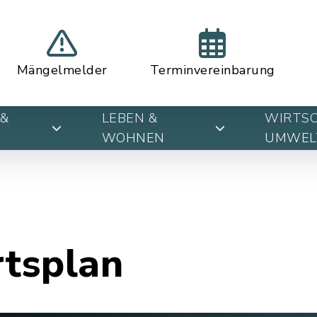
Mängelmelder
Terminvereinbarung
&
LEBEN &
WIRTSC
WOHNEN
UMWEL
rtsplan