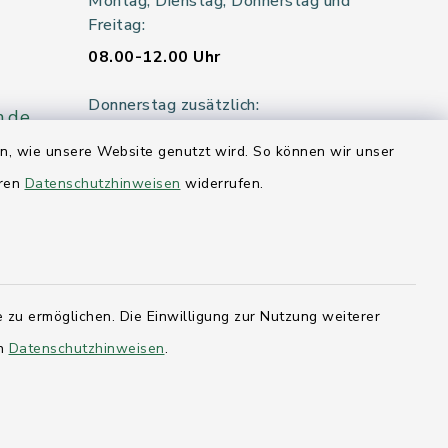
Montag, Dienstag, Donnerstag und
Freitag:
08.00-12.00 Uhr
Donnerstag zusätzlich:
n.de
14.00-18.00 Uhr
en, wie unsere Website genutzt wird. So können wir unser
eren
Datenschutzhinweisen
Mittwoch:
widerrufen.
geschlossen
er 115
 zu ermöglichen. Die Einwilligung zur Nutzung weiterer
hleswig-
en
Datenschutzhinweisen
.
kernförde