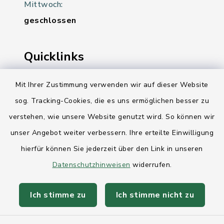
Mittwoch:
geschlossen
Quicklinks
Ihre Behördennummer 115
Mit Ihrer Zustimmung verwenden wir auf dieser Website
sog. Tracking-Cookies, die es uns ermöglichen besser zu
Landesregierung Schleswig-Holstein
verstehen, wie unsere Website genutzt wird. So können wir
Kreis Rendsburg-Eckernförde
unser Angebot weiter verbessern. Ihre erteilte Einwilligung
AktivRegion Mittelholstein
hierfür können Sie jederzeit über den Link in unseren
Datenschutzhinweisen
widerrufen.
Ich stimme zu
Ich stimme nicht zu
Kontakt