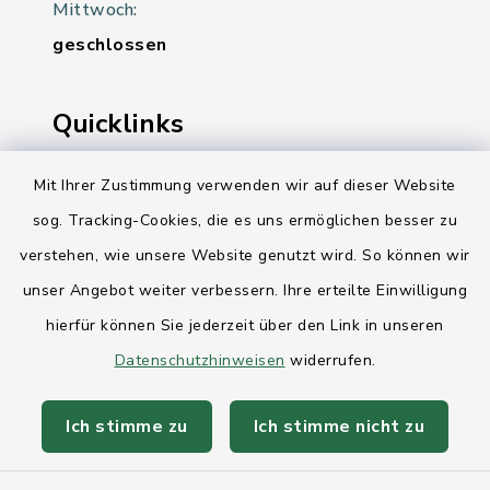
Mittwoch:
geschlossen
Quicklinks
Ihre Behördennummer 115
Mit Ihrer Zustimmung verwenden wir auf dieser Website
sog. Tracking-Cookies, die es uns ermöglichen besser zu
Landesregierung Schleswig-Holstein
verstehen, wie unsere Website genutzt wird. So können wir
Kreis Rendsburg-Eckernförde
unser Angebot weiter verbessern. Ihre erteilte Einwilligung
AktivRegion Mittelholstein
hierfür können Sie jederzeit über den Link in unseren
Datenschutzhinweisen
widerrufen.
Ich stimme zu
Ich stimme nicht zu
Kontakt